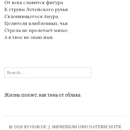
От века славится фигура
К струям Летейского ручья
Склоняющегося Амура,
Целителя влюбленных, чья
Стрела не пролетает мимо;
А я твое не знаю имя.
Search
for:
Жизнь ползет, как тень от облака
© 2026
RYVKIN.DE
|
IMPRESSUM UND DATENSCHUTZ