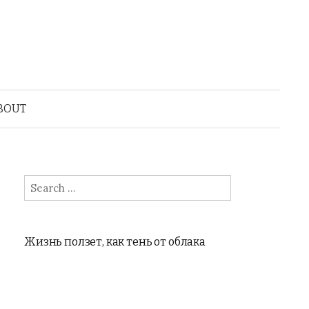
BOUT
Search
for:
Жизнь ползет, как тень от облака