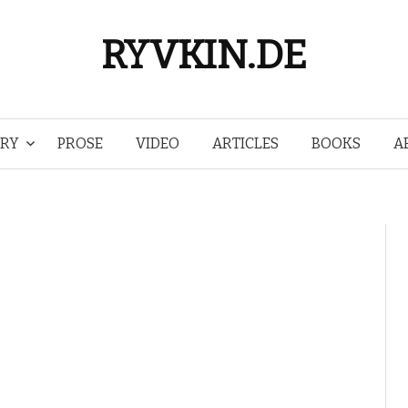
RYVKIN.DE
Skip
TRY
PROSE
VIDEO
ARTICLES
BOOKS
A
to
content