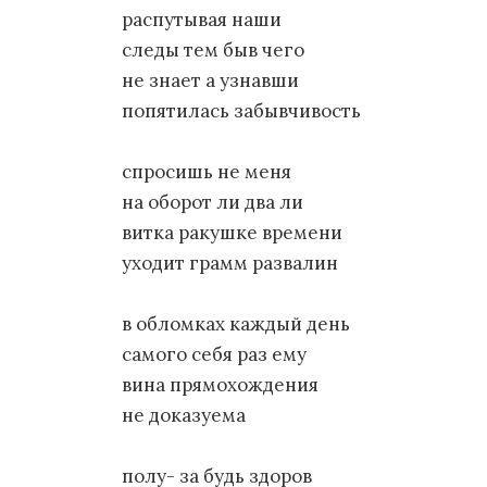
распутывая наши
следы тем быв чего
не знает а узнавши
попятилась забывчивость
спросишь не меня
на оборот ли два ли
витка ракушке времени
уходит грамм развалин
в обломках каждый день
самого себя раз ему
вина прямохождения
не доказуема
полу- за будь здоров