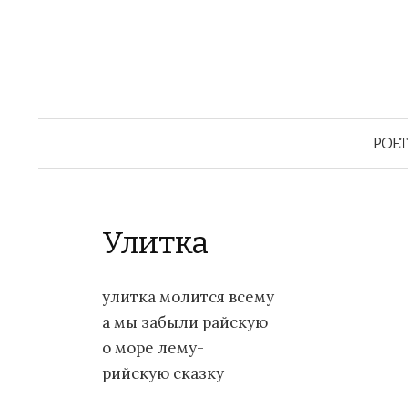
POE
Улитка
улитка молится всему
а мы забыли райскую
о море лему-
рийскую сказку