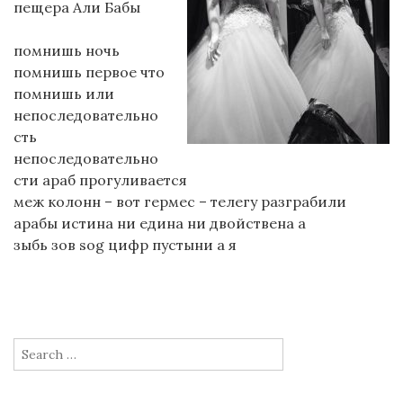
пещера Али Бабы
помнишь ночь
помнишь первое что
помнишь или
непоследовательно
сть
непоследовательно
сти араб прогуливается
меж колонн – вот гермес – телегу разграбили
арабы истина ни едина ни двойствена а
зыбь зов sog цифр пустыни а я
Search
for: