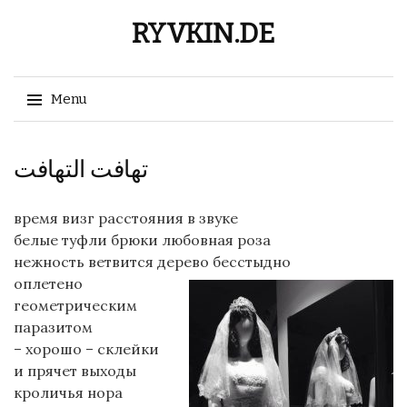
RYVKIN.DE
Menu
Skip
تهافت التهافت
to
content
время визг расстояния в звуке
белые туфли брюки любовная роза
нежность ветвится дерево бесстыдно
оплетено
геометрическим
паразитом
– хорошо – склейки
и прячет выходы
кроличья нора