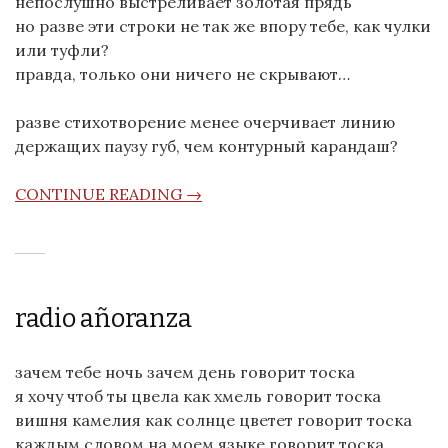
непослушно выстреливает золотая прядь
но разве эти строки не так же впору тебе, как чулки
или туфли?
правда, только они ничего не скрывают…
разве стихотворение менее очерчивает линию
держащих паузу губ, чем контурный карандаш?
CONTINUE READING →
radio añoranza
зачем тебе ночь зачем день говорит тоска
я хочу чтоб ты цвела как хмель говорит тоска
вишня камелия как солнце цветет говорит тоска
каждым словом на моем языке говорит тоска