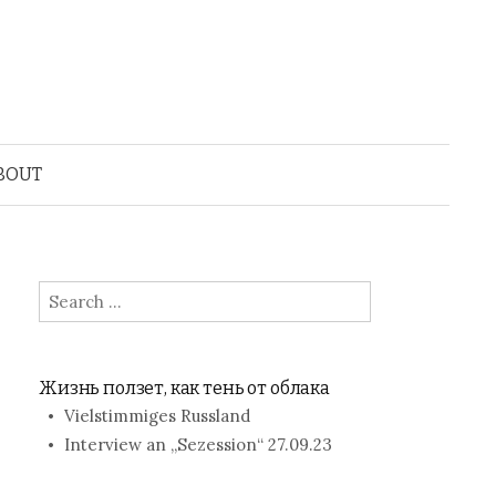
BOUT
Search
for:
Жизнь ползет, как тень от облака
Vielstimmiges Russland
Interview an „Sezession“ 27.09.23