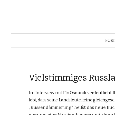
POE
Vielstimmiges Russl
Im Interview mit Flo Osrainik verdeutlicht Ili
lebt, dass seine Landsleute keine gleichges
„Russendämmerung“ heißt das neue Buch v
eher um eine Morgendämmerung, denn be