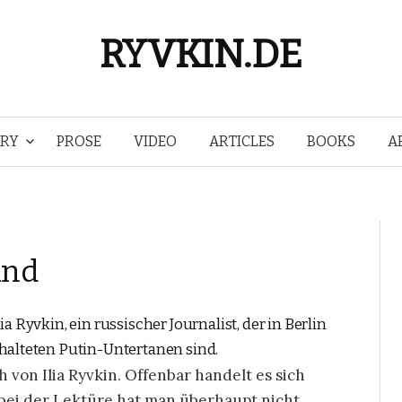
RYVKIN.DE
Skip
TRY
PROSE
VIDEO
ARTICLES
BOOKS
A
to
content
and
a Ryvkin, ein russischer Journalist, der in Berlin
chalteten Putin-Untertanen sind.
on Ilia Ryvkin. Offenbar handelt es sich
i der Lektüre hat man überhaupt nicht