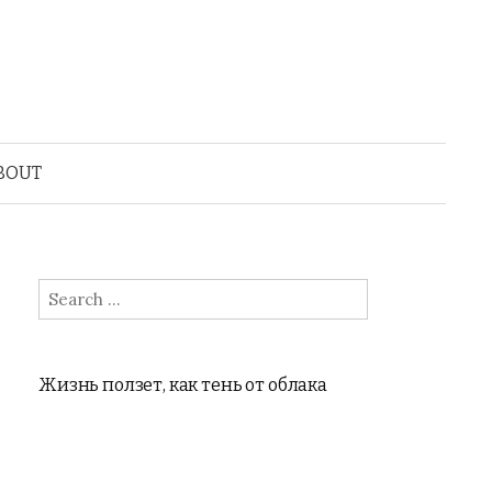
BOUT
Search
for:
Жизнь ползет, как тень от облака