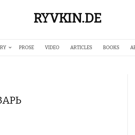
RYVKIN.DE
Skip
TRY
PROSE
VIDEO
ARTICLES
BOOKS
A
to
content
ЗАРЬ