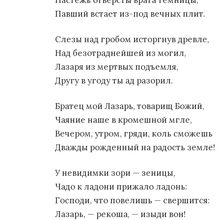
Настежь отверсты врата темницы,
Павший встает из-под вечных плит.
Слезы над гробом исторгнув древле,
Над безотраднейшей из могил,
Лазаря из мертвых подъемля,
Другу в угоду ты ад разорил.
Братец мой Лазарь, товарищ Божий,
Чаяние наше в кромешной мгле,
Вечером, утром, гряди, коль сможешь
Дважды рожденный на радость земле!
У невидимки зори — зеницы,
Чадо к ладони прижало ладонь:
Господи, что повелишь — свершится:
Лазарь, — рекоша, — изыди вон!